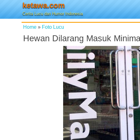
ketawa.com
Cerita Lucu dan Humor Indonesia
Home
»
Foto Lucu
Hewan Dilarang Masuk Minima