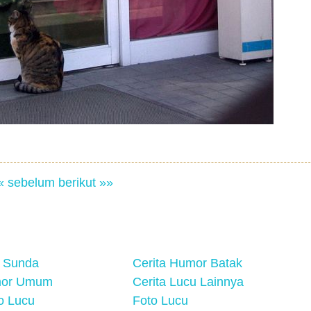
« sebelum
berikut »»
 Sunda
Cerita Humor Batak
mor Umum
Cerita Lucu Lainnya
eo Lucu
Foto Lucu