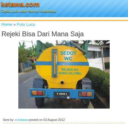
ketawa.com
Cerita Lucu dan Humor Indonesia
Home
»
Foto Lucu
Rejeki Bisa Dari Mana Saja
Sent by:
e-ketawa
posted on
02 August 2012