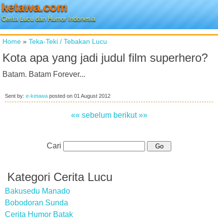
ketawa.com
Cerita Lucu dan Humor Indonesia
Home
»
Teka-Teki / Tebakan Lucu
Kota apa yang jadi judul film superhero?
Batam. Batam Forever...
Sent by:
e-ketawa
posted on
01 August 2012
«« sebelum
berikut »»
Cari
Kategori Cerita Lucu
Bakusedu Manado
Bobodoran Sunda
Cerita Humor Batak