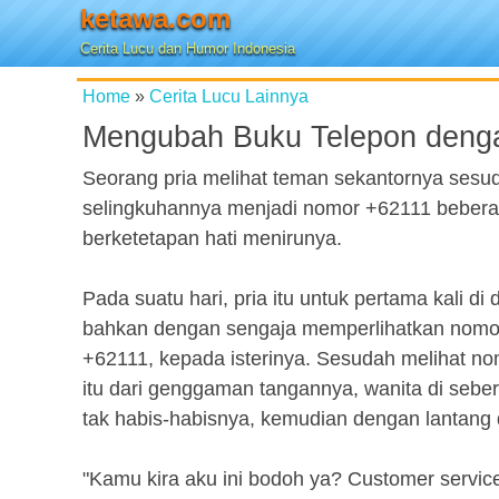
ketawa.com
Cerita Lucu dan Humor Indonesia
Home
»
Cerita Lucu Lainnya
Mengubah Buku Telepon deng
Seorang pria melihat teman sekantornya ses
selingkuhannya menjadi nomor +62111 beberapa 
berketetapan hati menirunya.
Pada suatu hari, pria itu untuk pertama kali d
bahkan dengan sengaja memperlihatkan nomor t
+62111, kepada isterinya. Sesudah melihat n
itu dari genggaman tangannya, wanita di sebe
tak habis-habisnya, kemudian dengan lantang d
"Kamu kira aku ini bodoh ya? Customer servi