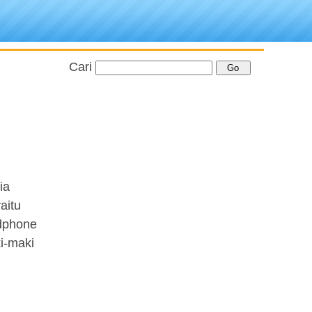
Cari
ia
aitu
ndphone
i-maki