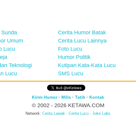
 Sunda
Cerita Humor Batak
mor Umum
Cerita Lucu Lainnya
eo Lucu
Foto Lucu
eja
Humor Politik
an Teknologi
Kutipan Kata-Kata Lucu
n Lucu
SMS Lucu
Kirim Humor
·
Milis
·
Tatib
·
Kontak
© 2002 - 2026
KETAWA.COM
Network:
Cerita Lawak
·
Cerita Lucu
·
Joke Labs