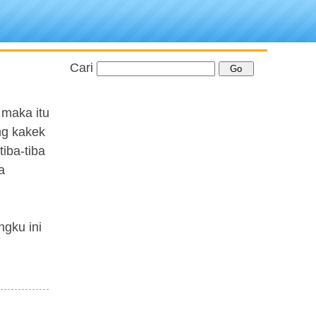
Cari
 maka itu
ng kakek
iba-tiba
a
gku ini