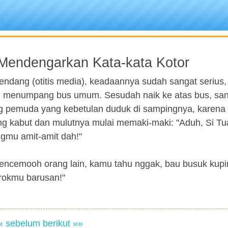
Mendengarkan Kata-kata Kotor
dang (otitis media), keadaannya sudah sangat serius,
n menumpang bus umum. Sesudah naik ke atas bus, sa
 pemuda yang kebetulan duduk di sampingnya, karena t
g kabut dan mulutnya mulai memaki-maki: "Aduh, Si Tu
ngmu amit-amit dah!"
ncemooh orang lain, kamu tahu nggak, bau busuk kupin
orokmu barusan!"
« sebelum
berikut »»