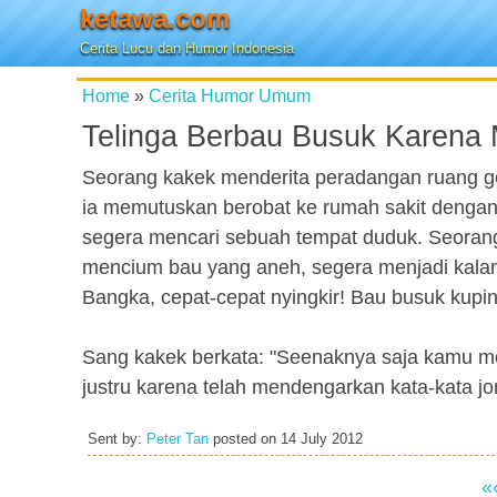
ketawa.com
Cerita Lucu dan Humor Indonesia
Home
»
Cerita Humor Umum
Telinga Berbau Busuk Karena 
Seorang kakek menderita peradangan ruang gen
ia memutuskan berobat ke rumah sakit denga
segera mencari sebuah tempat duduk. Seorang
mencium bau yang aneh, segera menjadi kalan
Bangka, cepat-cepat nyingkir! Bau busuk kupi
Sang kakek berkata: "Seenaknya saja kamu me
justru karena telah mendengarkan kata-kata j
Sent by:
Peter Tan
posted on
14 July 2012
«