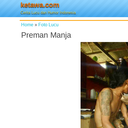
ketawa.com
Cerita Lucu dan Humor Indonesia
Home
»
Foto Lucu
Preman Manja