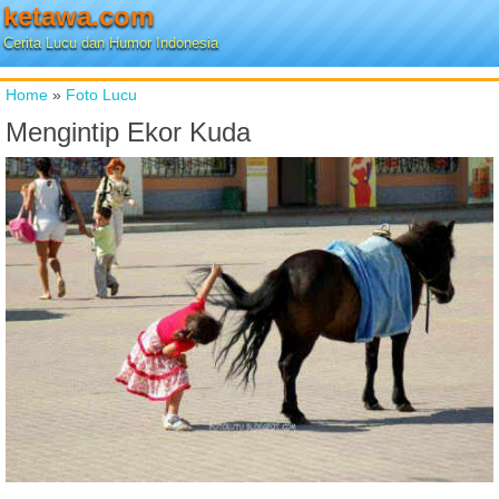
ketawa.com
Cerita Lucu dan Humor Indonesia
Home
»
Foto Lucu
Mengintip Ekor Kuda