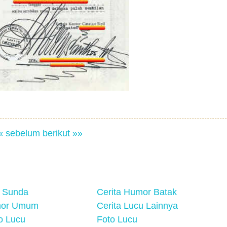
« sebelum
berikut »»
 Sunda
Cerita Humor Batak
mor Umum
Cerita Lucu Lainnya
eo Lucu
Foto Lucu