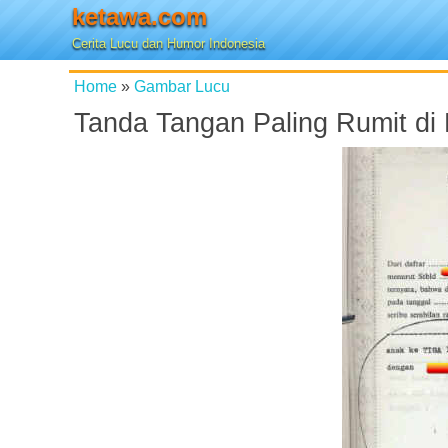
ketawa.com
Cerita Lucu dan Humor Indonesia
Home
»
Gambar Lucu
Tanda Tangan Paling Rumit di