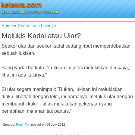
ketawa.com
Cerita Lucu dan Humor Indonesia
Home
»
Cerita Lucu Lainnya
Melukis Kadal atau Ular?
Seekor ular dan seekor kadal sedang ribut memperdebatkan
sebuah lukisan.
Sang Kadal berkata: "Lukisan ini jelas melukiskan diri saya,
lihat ini ada kakinya."
Si ular segera menimpali: "Bukan, lukisan ini melukiskan
diriku, lihatlah dengan teliti, ini namanya 'melukis ular dengan
membubuhi kaki'，alias melakukan pekerjaan yang
berlebihan, malahan tak pantas."
Sent by:
Peter Tan
posted on
08 July 2012