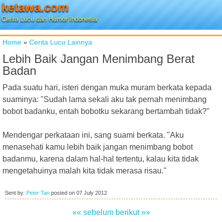
ketawa.com
Cerita Lucu dan Humor Indonesia
Home
»
Cerita Lucu Lainnya
Lebih Baik Jangan Menimbang Berat
Badan
Pada suatu hari, isteri dengan muka muram berkata kepada
suaminya: "Sudah lama sekali aku tak pernah menimbang
bobot badanku, entah bobotku sekarang bertambah tidak?"
Mendengar perkataan ini, sang suami berkata. "Aku
menasehati kamu lebih baik jangan menimbang bobot
badanmu, karena dalam hal-hal tertentu, kalau kita tidak
mengetahuinya malah kita tidak merasa risau."
Sent by:
Peter Tan
posted on
07 July 2012
«« sebelum
berikut »»