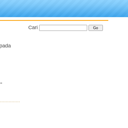
Cari
epada
"