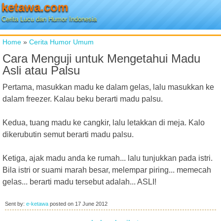
ketawa.com
Cerita Lucu dan Humor Indonesia
Home
»
Cerita Humor Umum
Cara Menguji untuk Mengetahui Madu
Asli atau Palsu
Pertama, masukkan madu ke dalam gelas, lalu masukkan ke
dalam freezer. Kalau beku berarti madu palsu.
Kedua, tuang madu ke cangkir, lalu letakkan di meja. Kalo
dikerubutin semut berarti madu palsu.
Ketiga, ajak madu anda ke rumah... lalu tunjukkan pada istri.
Bila istri or suami marah besar, melempar piring... memecah
gelas... berarti madu tersebut adalah... ASLI!
Sent by:
e-ketawa
posted on
17 June 2012