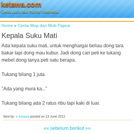
ketawa.com
Cerita Lucu dan Humor Indonesia
Home
»
Cerita Mop dan Mob Papua
Kepala Suku Mati
Ada kepala suku mati, untuk menghargai beliau dong tara
bakar tapi dong mau kubur. Jadi dong cari peti ke tukang
mebel dong tanya peti satu berapa.
Tukang bilang 1 juta.
"Ada yang mura ka..."
Tukang bilang ada 2 ratus ribu tapi kaki di luar.
Sent by:
e-ketawa
posted on
13 June 2012
«« sebelum
berikut »»