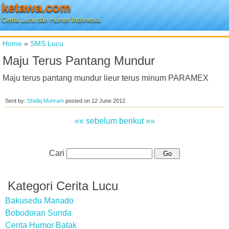
ketawa.com
Cerita Lucu dan Humor Indonesia
Home
»
SMS Lucu
Maju Terus Pantang Mundur
Maju terus pantang mundur lieur terus minum PARAMEX
Sent by:
Shidiq Muhram
posted on
12 June 2012
«« sebelum
berikut »»
Cari
Kategori Cerita Lucu
Bakusedu Manado
Bobodoran Sunda
Cerita Humor Batak