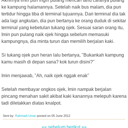
Akhirnya Imin pun ingin pulang mencari tahu caranya pulang
ke kampung halamannya. Setelah naik bus malam, dia pun
tertidur hingga tiba di terminal tujuannya. Dari terminal dia tak
ada lagi angkutan, dia pun bertanya ke orang duduk di sekitar
terminal yang kebetulan tukang ojek. Sesuai saran orang itu,
Imin pun pulang naik ojek hingga sebelum memasuki
kampungnya, dia minta turun dan memilih berjalan kaki.
Si tukang ojek pun heran lalu bertanya, "Bukankah kampung
kamu masih di depan sana? kok turun disini?"
Imin menjawab, "Ah, naik ojek nggak enak"
Setelah membayar ongkos ojek, Imin nampak berjalan
pincang menahan sakit akibat kaki kanannya melepuh karena
tadi diletakkan diatas knalpot.
Sent by:
Rahmadi Umar
posted on
05 June 2012
«« sebelum
berikut »»