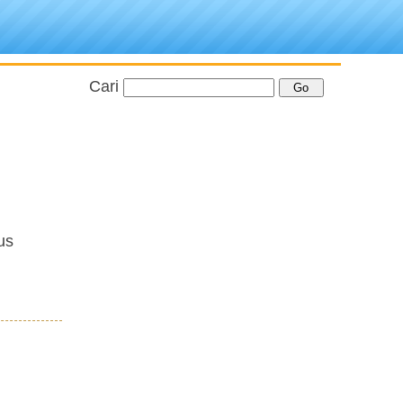
Cari
us