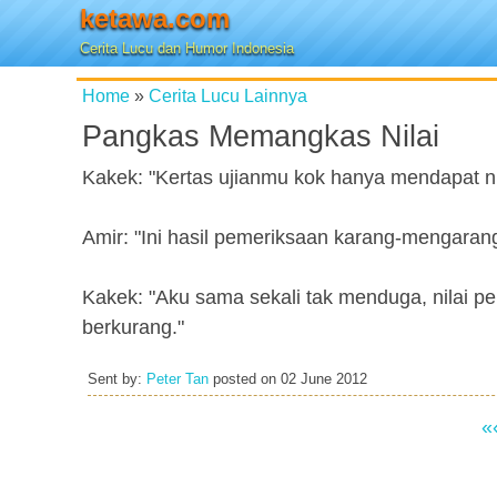
ketawa.com
Cerita Lucu dan Humor Indonesia
Home
»
Cerita Lucu Lainnya
Pangkas Memangkas Nilai
Kakek: "Kertas ujianmu kok hanya mendapat ni
Amir: "Ini hasil pemeriksaan karang-mengarang,
Kakek: "Aku sama sekali tak menduga, nilai pe
berkurang."
Sent by:
Peter Tan
posted on
02 June 2012
«