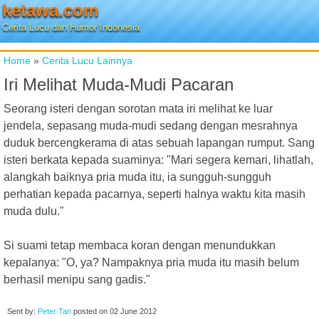
ketawa.com
Cerita Lucu dan Humor Indonesia
Home
»
Cerita Lucu Lainnya
Iri Melihat Muda-Mudi Pacaran
Seorang isteri dengan sorotan mata iri melihat ke luar
jendela, sepasang muda-mudi sedang dengan mesrahnya
duduk bercengkerama di atas sebuah lapangan rumput. Sang
isteri berkata kepada suaminya: "Mari segera kemari, lihatlah,
alangkah baiknya pria muda itu, ia sungguh-sungguh
perhatian kepada pacarnya, seperti halnya waktu kita masih
muda dulu."
Si suami tetap membaca koran dengan menundukkan
kepalanya: "O, ya? Nampaknya pria muda itu masih belum
berhasil menipu sang gadis."
Sent by:
Peter Tan
posted on
02 June 2012