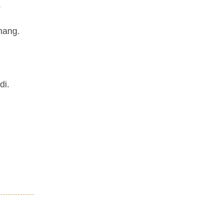
.
nang.
di.