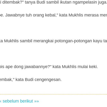
 ditembak?" tanya Budi sambil ikutan ngampelasin juga
ape. Jawabnye tuh orang kebal," kata Mukhlis merasa me
kata Mukhlis sambil merangkai potongan-potongan kayu ta
bis ape dong jawabannye?" kata Mukhlis mulai keki.
embak," kata Budi cengengesan.
« sebelum
berikut »»