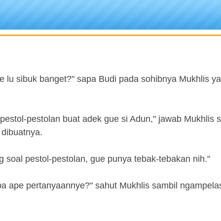
ye lu sibuk banget?" sapa Budi pada sohibnya Mukhlis ya
n pestol-pestolan buat adek gue si Adun," jawab Mukhlis 
dibuatnya.
g soal pestol-pestolan, gue punya tebak-tebakan nih."
ba ape pertanyaannye?" sahut Mukhlis sambil ngampela