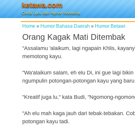
ketawa.com
Cerita Lucu dan Humor Indonesia
Home
»
Humor Bahasa Daerah
»
Humor Betawi
Orang Kagak Mati Ditembak
"Assalamu 'alaikum, lagi ngapain Khlis, kayan
memotong kayu.
"Wa'alaikum salam, eh elu Di, ini gue lagi biki
ngumpulin potongan-potongan kayu yang baru 
"Kreatif juga lu," kata Budi, "Ngomong-ngomon
"Ah elu mah kaga jauh dari tebak-tebakan. Co
potongan kayu tadi.