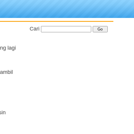
Cari
ng lagi
sambil
sin