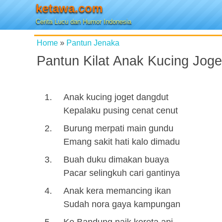
ketawa.com
Cerita Lucu dan Humor Indonesia
Home
»
Pantun Jenaka
Pantun Kilat Anak Kucing Jog
Anak kucing joget dangdut
Kepalaku pusing cenat cenut
Burung merpati main gundu
Emang sakit hati kalo dimadu
Buah duku dimakan buaya
Pacar selingkuh cari gantinya
Anak kera memancing ikan
Sudah nora gaya kampungan