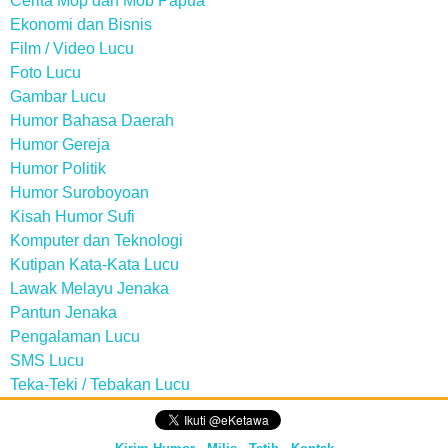
Cerita Mop dan Mob Papua
Ekonomi dan Bisnis
Film / Video Lucu
Foto Lucu
Gambar Lucu
Humor Bahasa Daerah
Humor Gereja
Humor Politik
Humor Suroboyoan
Kisah Humor Sufi
Komputer dan Teknologi
Kutipan Kata-Kata Lucu
Lawak Melayu Jenaka
Pantun Jenaka
Pengalaman Lucu
SMS Lucu
Teka-Teki / Tebakan Lucu