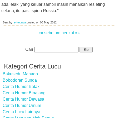
ada lelaki yang keluar sambil masih menaikan resleting
celana, itu pasti spion Russia."
Sent by:
e-ketawa
posted on
08 May 2012
«« sebelum
berikut »»
Cari
Kategori Cerita Lucu
Bakusedu Manado
Bobodoran Sunda
Cerita Humor Batak
Cerita Humor Binatang
Cerita Humor Dewasa
Cerita Humor Umum
Cerita Lucu Lainnya