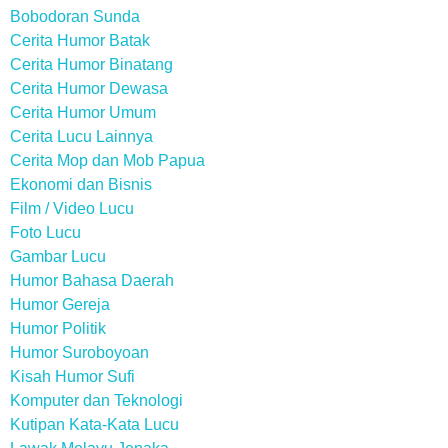
Bobodoran Sunda
Cerita Humor Batak
Cerita Humor Binatang
Cerita Humor Dewasa
Cerita Humor Umum
Cerita Lucu Lainnya
Cerita Mop dan Mob Papua
Ekonomi dan Bisnis
Film / Video Lucu
Foto Lucu
Gambar Lucu
Humor Bahasa Daerah
Humor Gereja
Humor Politik
Humor Suroboyoan
Kisah Humor Sufi
Komputer dan Teknologi
Kutipan Kata-Kata Lucu