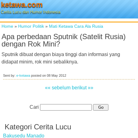
ketawa.com
Cerita Lucu dan Humor Indonesia
Home
»
Humor Politik
»
Mati Ketawa Cara Ala Rusia
Apa perbedaan Sputnik (Satelit Rusia)
dengan Rok Mini?
Sputnik dibuat dengan biaya tinggi dan informasi yang
didapat minim, rok mini sebaliknya.
Sent by:
e-ketawa
posted on
08 May 2012
«« sebelum
berikut »»
Cari
Kategori Cerita Lucu
Bakusedu Manado