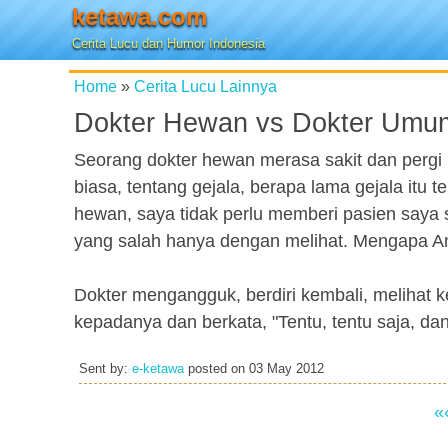
ketawa.com
Cerita Lucu dan Humor Indonesia
Home
»
Cerita Lucu Lainnya
Dokter Hewan vs Dokter Umu
Seorang dokter hewan merasa sakit dan perg
biasa, tentang gejala, berapa lama gejala itu t
hewan, saya tidak perlu memberi pasien say
yang salah hanya dengan melihat. Mengapa An
Dokter mengangguk, berdiri kembali, melihat 
kepadanya dan berkata, "Tentu, tentu saja, dan 
Sent by:
e-ketawa
posted on
03 May 2012
«