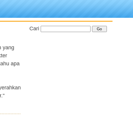
Cari
n yang
kter
tahu apa
nyerahkan
."