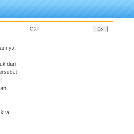
Cari
mannya.
uk dari
ersebut
!
tan
kira