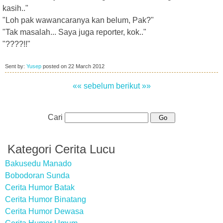
kasih.."
"Loh pak wawancaranya kan belum, Pak?"
"Tak masalah... Saya juga reporter, kok.."
"????!!"
Sent by:
Yusep
posted on
22 March 2012
«« sebelum
berikut »»
Cari
Kategori Cerita Lucu
Bakusedu Manado
Bobodoran Sunda
Cerita Humor Batak
Cerita Humor Binatang
Cerita Humor Dewasa