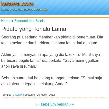
ketawa.com
Cerita Lucu dan Humor Indonesia
Home
»
Ekonomi dan Bisnis
Pidato yang Terlalu Lama
Seorang pria sedang memberikan pidato di pertemuan. Dia
telalu melantur dan berbicara selama lebih dari dua jam.
Akhirnya, ia menyadari apa yang dia lakukan. "Maaf saya
berbicara begitu lama," dia berkata, "Saya meninggalkan
arloji saya di rumah."
Sebuah suara dari belakang ruangan berkata, "Santai saja,
ada kalender tepat di belakang Anda."
Sent by:
e-ketawa
posted on
20 March 2012
«« sebelum
berikut »»