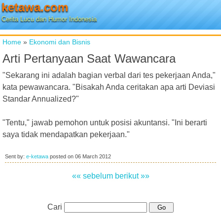
ketawa.com
Cerita Lucu dan Humor Indonesia
Home
»
Ekonomi dan Bisnis
Arti Pertanyaan Saat Wawancara
"Sekarang ini adalah bagian verbal dari tes pekerjaan Anda,"
kata pewawancara. "Bisakah Anda ceritakan apa arti Deviasi
Standar Annualized?"
"Tentu," jawab pemohon untuk posisi akuntansi. "Ini berarti
saya tidak mendapatkan pekerjaan."
Sent by:
e-ketawa
posted on
06 March 2012
«« sebelum
berikut »»
Cari