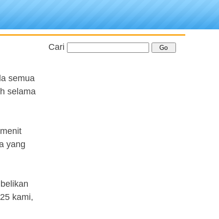
Cari
ada semua
ah selama
 menit
a yang
belikan
-25 kami,