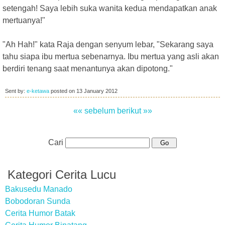
setengah! Saya lebih suka wanita kedua mendapatkan anak
mertuanya!"
"Ah Hah!" kata Raja dengan senyum lebar, "Sekarang saya
tahu siapa ibu mertua sebenarnya. Ibu mertua yang asli akan
berdiri tenang saat menantunya akan dipotong."
Sent by:
e-ketawa
posted on
13 January 2012
«« sebelum
berikut »»
Cari
Kategori Cerita Lucu
Bakusedu Manado
Bobodoran Sunda
Cerita Humor Batak