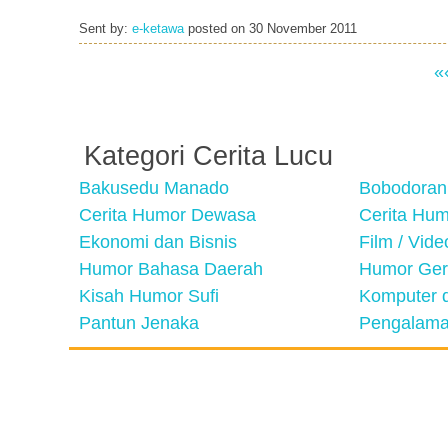
Sent by:
e-ketawa
posted on
30 November 2011
«
Kategori Cerita Lucu
Bakusedu Manado
Bobodoran
Cerita Humor Dewasa
Cerita Hu
Ekonomi dan Bisnis
Film / Vid
Humor Bahasa Daerah
Humor Ger
Kisah Humor Sufi
Komputer d
Pantun Jenaka
Pengalama