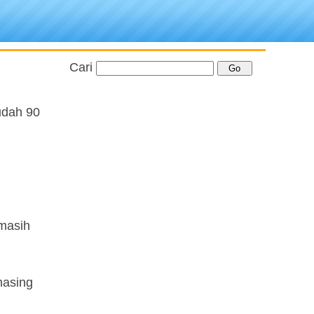
Cari
udah 90
 masih
masing