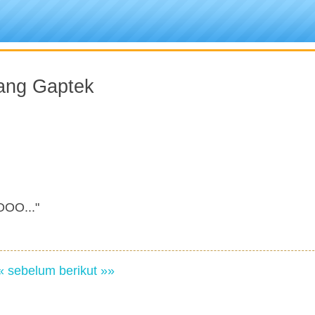
ang Gaptek
OOO..."
« sebelum
berikut »»