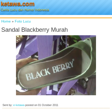
ketawa.com
Cerita Lucu dan Humor Indonesia
Home
»
Foto Lucu
Sandal Blackberry Murah
Sent by:
e-ketawa
posted on
01 October 2011