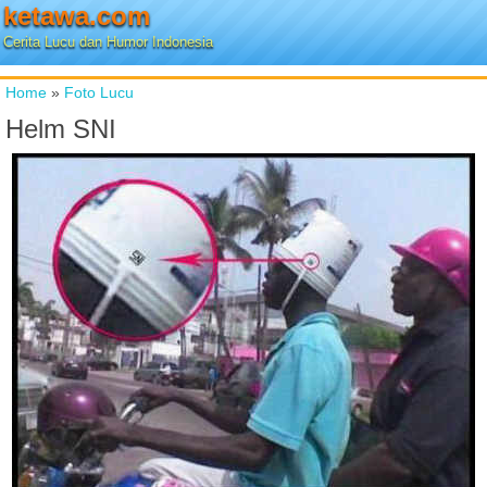
ketawa.com
Cerita Lucu dan Humor Indonesia
Home
»
Foto Lucu
Helm SNI