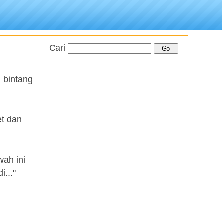
Cari
 bintang
et dan
ah ini
..."