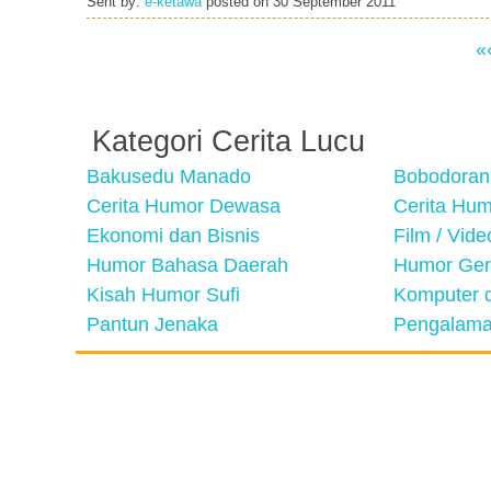
Sent by:
e-ketawa
posted on
30 September 2011
«
Kategori Cerita Lucu
Bakusedu Manado
Bobodoran
Cerita Humor Dewasa
Cerita Hu
Ekonomi dan Bisnis
Film / Vid
Humor Bahasa Daerah
Humor Ger
Kisah Humor Sufi
Komputer d
Pantun Jenaka
Pengalama