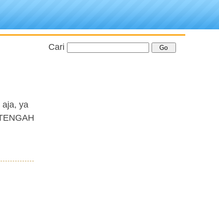
Cari
aja, ya
 SETENGAH