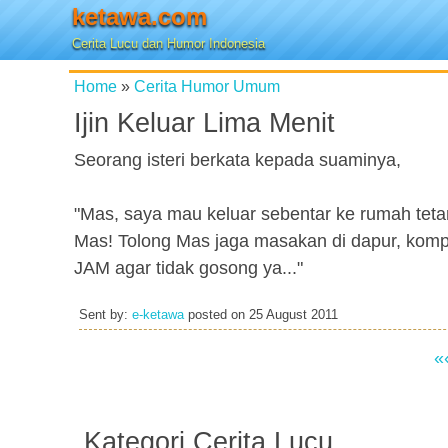
ketawa.com
Cerita Lucu dan Humor Indonesia
Home
»
Cerita Humor Umum
Ijin Keluar Lima Menit
Seorang isteri berkata kepada suaminya,
"Mas, saya mau keluar sebentar ke rumah tet
Mas! Tolong Mas jaga masakan di dapur, komp
JAM agar tidak gosong ya..."
Sent by:
e-ketawa
posted on
25 August 2011
«
Kategori Cerita Lucu