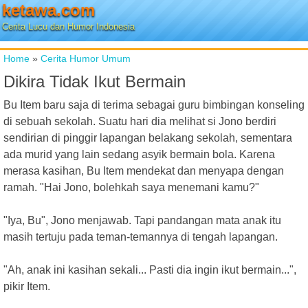
ketawa.com
Cerita Lucu dan Humor Indonesia
Home
»
Cerita Humor Umum
Dikira Tidak Ikut Bermain
Bu Item baru saja di terima sebagai guru bimbingan konseling
di sebuah sekolah. Suatu hari dia melihat si Jono berdiri
sendirian di pinggir lapangan belakang sekolah, sementara
ada murid yang lain sedang asyik bermain bola. Karena
merasa kasihan, Bu Item mendekat dan menyapa dengan
ramah. "Hai Jono, bolehkah saya menemani kamu?"
"Iya, Bu", Jono menjawab. Tapi pandangan mata anak itu
masih tertuju pada teman-temannya di tengah lapangan.
"Ah, anak ini kasihan sekali... Pasti dia ingin ikut bermain...",
pikir Item.