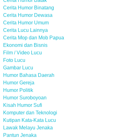
Cerita Humor Batak
Cerita Humor Binatang
Cerita Humor Dewasa
Cerita Humor Umum
Cerita Lucu Lainnya
Cerita Mop dan Mob Papua
Ekonomi dan Bisnis
Film / Video Lucu
Foto Lucu
Gambar Lucu
Humor Bahasa Daerah
Humor Gereja
Humor Politik
Humor Suroboyoan
Kisah Humor Sufi
Komputer dan Teknologi
Kutipan Kata-Kata Lucu
Lawak Melayu Jenaka
Pantun Jenaka