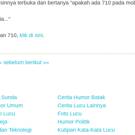
nnya terbuka dan bertanya "apakah ada 710 pada mobil
a..."
gan 710,
klik di sini
.
« sebelum
berikut »»
 Sunda
Cerita Humor Batak
mor Umum
Cerita Lucu Lainnya
eo Lucu
Foto Lucu
eja
Humor Politik
an Teknologi
Kutipan Kata-Kata Lucu