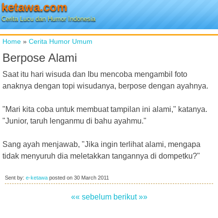
ketawa.com
Cerita Lucu dan Humor Indonesia
Home
»
Cerita Humor Umum
Berpose Alami
Saat itu hari wisuda dan Ibu mencoba mengambil foto
anaknya dengan topi wisudanya, berpose dengan ayahnya.
"Mari kita coba untuk membuat tampilan ini alami," katanya.
"Junior, taruh lenganmu di bahu ayahmu."
Sang ayah menjawab, "Jika ingin terlihat alami, mengapa
tidak menyuruh dia meletakkan tangannya di dompetku?"
Sent by:
e-ketawa
posted on
30 March 2011
«« sebelum
berikut »»