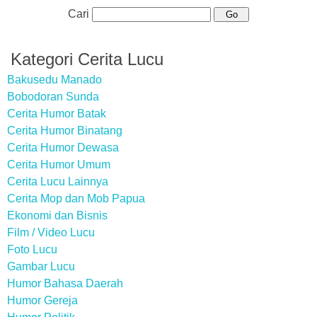
Cari
Kategori Cerita Lucu
Bakusedu Manado
Bobodoran Sunda
Cerita Humor Batak
Cerita Humor Binatang
Cerita Humor Dewasa
Cerita Humor Umum
Cerita Lucu Lainnya
Cerita Mop dan Mob Papua
Ekonomi dan Bisnis
Film / Video Lucu
Foto Lucu
Gambar Lucu
Humor Bahasa Daerah
Humor Gereja