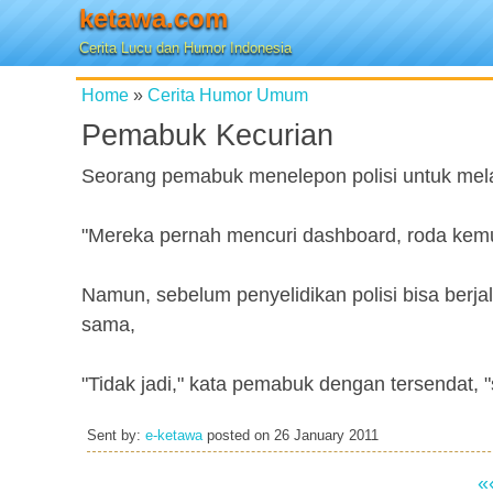
ketawa.com
Cerita Lucu dan Humor Indonesia
Home
»
Cerita Humor Umum
Pemabuk Kecurian
Seorang pemabuk menelepon polisi untuk mel
"Mereka pernah mencuri dashboard, roda kemudi
Namun, sebelum penyelidikan polisi bisa berja
sama,
"Tidak jadi," kata pemabuk dengan tersendat, "
Sent by:
e-ketawa
posted on
26 January 2011
«