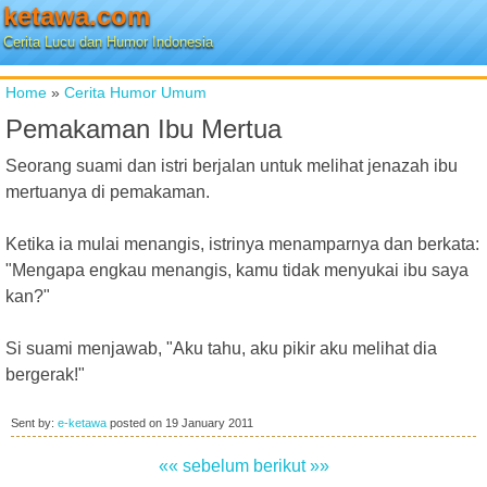
ketawa.com
Cerita Lucu dan Humor Indonesia
Home
»
Cerita Humor Umum
Pemakaman Ibu Mertua
Seorang suami dan istri berjalan untuk melihat jenazah ibu
mertuanya di pemakaman.
Ketika ia mulai menangis, istrinya menamparnya dan berkata:
"Mengapa engkau menangis, kamu tidak menyukai ibu saya
kan?"
Si suami menjawab, "Aku tahu, aku pikir aku melihat dia
bergerak!"
Sent by:
e-ketawa
posted on
19 January 2011
«« sebelum
berikut »»