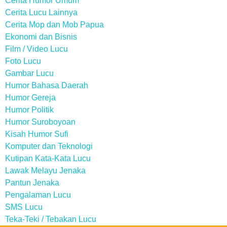
Cerita Humor Umum
Cerita Lucu Lainnya
Cerita Mop dan Mob Papua
Ekonomi dan Bisnis
Film / Video Lucu
Foto Lucu
Gambar Lucu
Humor Bahasa Daerah
Humor Gereja
Humor Politik
Humor Suroboyoan
Kisah Humor Sufi
Komputer dan Teknologi
Kutipan Kata-Kata Lucu
Lawak Melayu Jenaka
Pantun Jenaka
Pengalaman Lucu
SMS Lucu
Teka-Teki / Tebakan Lucu