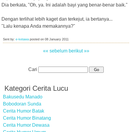
Dia berkata, "Oh, ya. Ini adalah bayi yang benar-benar baik."
Dengan terlihat lebih kaget dan terkejut, ia bertanya...
"Lalu kenapa Anda memakannya?"
Sent by:
e-ketawa
posted on
08 January 2011
«« sebelum
berikut »»
Cari
Kategori Cerita Lucu
Bakusedu Manado
Bobodoran Sunda
Cerita Humor Batak
Cerita Humor Binatang
Cerita Humor Dewasa