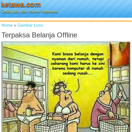
ketawa.com
Cerita Lucu dan Humor Indonesia
Home
»
Gambar Lucu
Terpaksa Belanja Offline