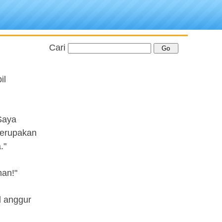
Cari
il
 Saya
 merupakan
."
han!"
ol anggur