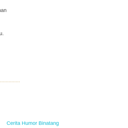
man
u.
Cerita Humor Binatang