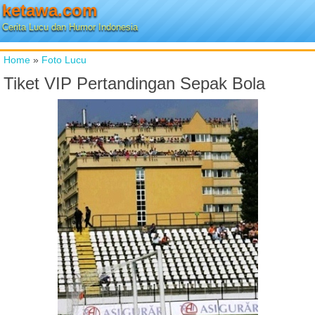
ketawa.com
Cerita Lucu dan Humor Indonesia
Home
»
Foto Lucu
Tiket VIP Pertandingan Sepak Bola