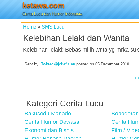
ketawa.com
Cerita Lucu dan Humor Indonesia
Home
»
SMS Lucu
Kelebihan Lelaki dan Wanita
Kelebihan lelaki: Bebas milih wnta yg mrka suk
Sent by:
Twitter @jokefisien
posted on
05 December 2010
«
Kategori Cerita Lucu
Bakusedu Manado
Bobodoran
Cerita Humor Dewasa
Cerita Hu
Ekonomi dan Bisnis
Film / Vid
Humor Bahasa Daerah
Humor Ger