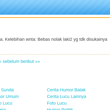
a. Kelebihan wnta: Bebas nolak laki2 yg tdk disukainya
« sebelum
berikut »»
 Sunda
Cerita Humor Batak
mor Umum
Cerita Lucu Lainnya
eo Lucu
Foto Lucu
eja
Humor Politik