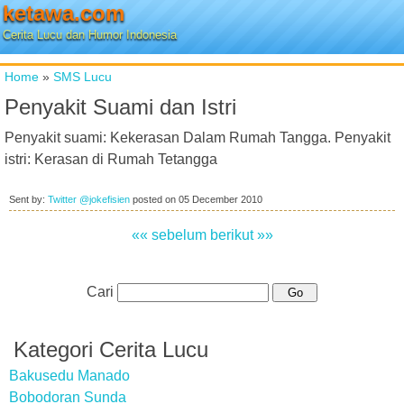
ketawa.com
Cerita Lucu dan Humor Indonesia
Home
»
SMS Lucu
Penyakit Suami dan Istri
Penyakit suami: Kekerasan Dalam Rumah Tangga. Penyakit
istri: Kerasan di Rumah Tetangga
Sent by:
Twitter @jokefisien
posted on
05 December 2010
«« sebelum
berikut »»
Cari
Kategori Cerita Lucu
Bakusedu Manado
Bobodoran Sunda