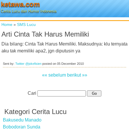
ketawa.com
Cerita Lucu dan Humor Indonesia
Home
»
SMS Lucu
Arti Cinta Tak Harus Memiliki
Dia bilang: Cinta Tak Harus Memiliki. Maksudnya: klu ternyata
aku tak memiliki apa2, jgn diputusin ya
Sent by:
Twitter @jokefisien
posted on
05 December 2010
«« sebelum
berikut »»
Cari
Kategori Cerita Lucu
Bakusedu Manado
Bobodoran Sunda