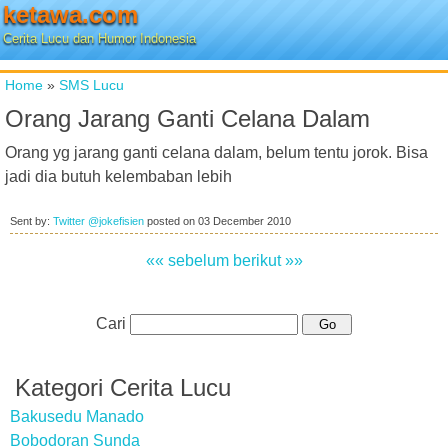
ketawa.com
Cerita Lucu dan Humor Indonesia
Home
»
SMS Lucu
Orang Jarang Ganti Celana Dalam
Orang yg jarang ganti celana dalam, belum tentu jorok. Bisa
jadi dia butuh kelembaban lebih
Sent by:
Twitter @jokefisien
posted on
03 December 2010
«« sebelum
berikut »»
Cari
Kategori Cerita Lucu
Bakusedu Manado
Bobodoran Sunda