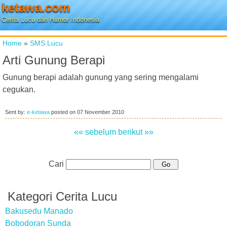
ketawa.com
Cerita Lucu dan Humor Indonesia
Home
»
SMS Lucu
Arti Gunung Berapi
Gunung berapi adalah gunung yang sering mengalami
cegukan.
Sent by:
e-ketawa
posted on
07 November 2010
«« sebelum
berikut »»
Cari
Kategori Cerita Lucu
Bakusedu Manado
Bobodoran Sunda