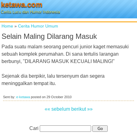
ketawa.com
Cerita Lucu dan Humor Indonesia
Home
»
Cerita Humor Umum
Selain Maling Dilarang Masuk
Pada suatu malam seorang pencuri junior kaget memasuki
sebuah komplek perumahan. Di sana tertulis larangan
berbunyi, "DILARANG MASUK KECUALI MALING!"
Sejenak dia berpikir, lalu tersenyum dan segera
meninggalkan tempat itu.
Sent by:
e-ketawa
posted on
29 October 2010
«« sebelum
berikut »»
Cari